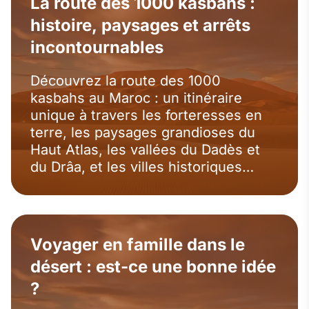
La route des 1000 kasbahs :
histoire, paysages et arrêts
incontournables
Découvrez la route des 1000
kasbahs au Maroc : un itinéraire
unique à travers les forteresses en
terre, les paysages grandioses du
Haut Atlas, les vallées du Dadès et
du Drâa, et les villes historiques
comme Ouarzazate et Aït Ben
Haddou. Partez à l’aventure au cœur
du Sahara marocain.
Voyager en famille dans le
désert : est-ce une bonne idée
?