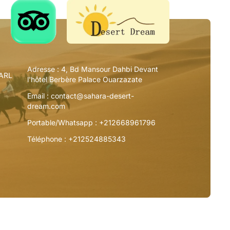
Adresse :
4, Bd Mansour Dahbi Devant
SARL
l'hôtel Berbère Palace Ouarzazate
Email :
contact@sahara-desert-
dream.com
Portable/Whatsapp :
+212668961796
Téléphone :
+212524885343