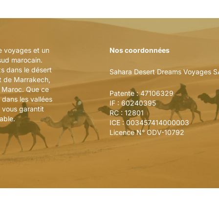
e voyages et un
Nos coordonnées
sud marocain.
ts dans le désert
Sahara Desert Dreams Voyages 
t de Marrakech,
e Maroc. Que ce
Patente : 47106329
 dans les vallées
IF : 60240395
 vous garantit
RC : 12801
able.
ICE : 003457414000003
Licence N° ODV-10792