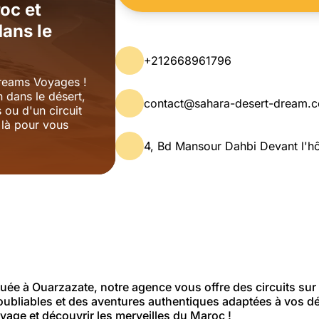
oc et
ans le
+212668961796
Dreams Voyages !
 dans le désert,
contact@sahara-desert-dream.
ou d'un circuit
 là pour vous
4, Bd Mansour Dahbi Devant l'h
tuée à Ouarzazate, notre agence vous offre des circuits sur
oubliables et des aventures authentiques adaptées à vos dé
yage et découvrir les merveilles du Maroc !